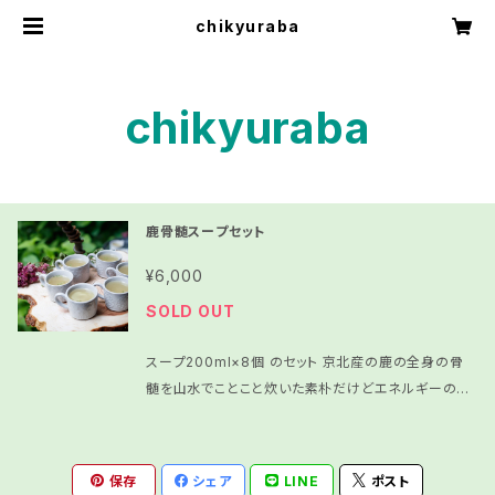
chikyuraba
chikyuraba
鹿骨髄スープセット
¥6,000
SOLD OUT
スープ200ml×8個 のセット 京北産の鹿の全身の骨
髄を山水でことこと炊いた素朴だけどエネルギーの高
いスープです。 どんな料理にも合うよう、味付けはして
おりません。 料理の出汁などにお使いください。 (塩で
味付けしただけでもとても美味しいスープになります)
保存
シェア
LINE
ポスト
※防腐剤・保存料等は一切使用してません。 冷凍で届